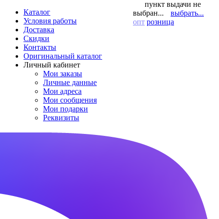
пункт выдачи не
Каталог
выбран...
выбрать...
Условия работы
опт
розница
Доставка
Скидки
Контакты
Оригинальный каталог
Личный кабинет
Мои заказы
Личные данные
Мои адреса
Мои сообщения
Мои подарки
Реквизиты