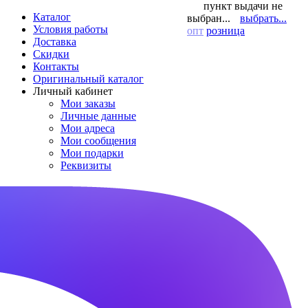
пункт выдачи не
Каталог
выбран...
выбрать...
Условия работы
опт
розница
Доставка
Скидки
Контакты
Оригинальный каталог
Личный кабинет
Мои заказы
Личные данные
Мои адреса
Мои сообщения
Мои подарки
Реквизиты