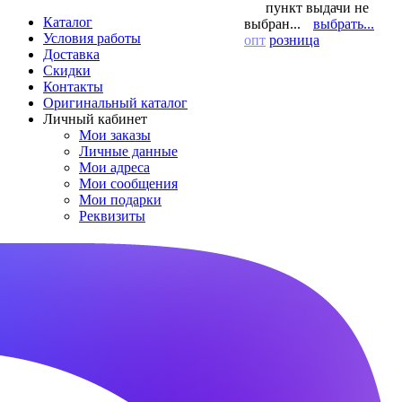
пункт выдачи не
Каталог
выбран...
выбрать...
Условия работы
опт
розница
Доставка
Скидки
Контакты
Оригинальный каталог
Личный кабинет
Мои заказы
Личные данные
Мои адреса
Мои сообщения
Мои подарки
Реквизиты