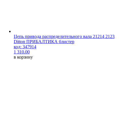
Цепь привода распределительного вала 21214 2123
Ditton ПРИБАЛТИКА блистер
код: 347914
1 310.00
в корзину