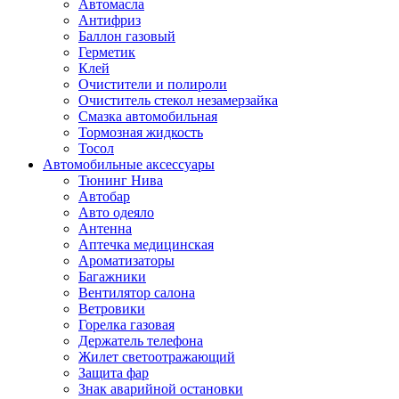
Автомасла
Антифриз
Баллон газовый
Герметик
Клей
Очистители и полироли
Очиститель стекол незамерзайка
Смазка автомобильная
Тормозная жидкость
Тосол
Автомобильные аксессуары
Тюнинг Нива
Автобар
Авто одеяло
Антенна
Аптечка медицинская
Ароматизаторы
Багажники
Вентилятор салона
Ветровики
Горелка газовая
Держатель телефона
Жилет светоотражающий
Защита фар
Знак аварийной остановки