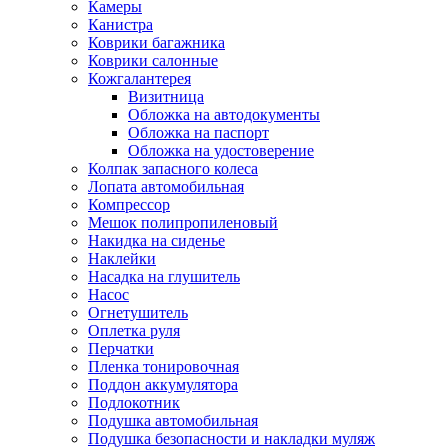
Камеры
Канистра
Коврики багажника
Коврики салонные
Кожгалантерея
Визитница
Обложка на автодокументы
Обложка на паспорт
Обложка на удостоверение
Колпак запасного колеса
Лопата автомобильная
Компрессор
Мешок полипропиленовый
Накидка на сиденье
Наклейки
Насадка на глушитель
Насос
Огнетушитель
Оплетка руля
Перчатки
Пленка тонировочная
Поддон аккумулятора
Подлокотник
Подушка автомобильная
Подушка безопасности и накладки муляж