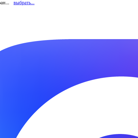
ан...
выбрать...