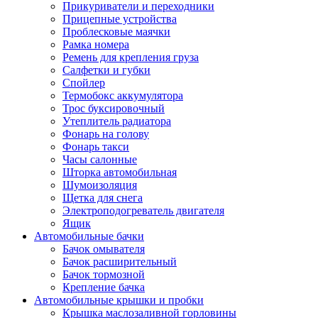
Прикуриватели и переходники
Прицепные устройства
Проблесковые маячки
Рамка номера
Ремень для крепления груза
Салфетки и губки
Спойлер
Термобокс аккумулятора
Трос буксировочный
Утеплитель радиатора
Фонарь на голову
Фонарь такси
Часы салонные
Шторка автомобильная
Шумоизоляция
Щетка для снега
Электроподогреватель двигателя
Ящик
Автомобильные бачки
Бачок омывателя
Бачок расширительный
Бачок тормозной
Крепление бачка
Автомобильные крышки и пробки
Крышка маслозаливной горловины