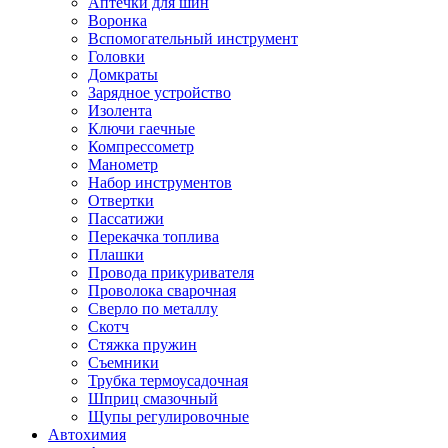
Аптечки для шин
Воронка
Вспомогательный инструмент
Головки
Домкраты
Зарядное устройство
Изолента
Ключи гаечные
Компрессометр
Манометр
Набор инструментов
Отвертки
Пассатижи
Перекачка топлива
Плашки
Провода прикуривателя
Проволока сварочная
Сверло по металлу
Скотч
Стяжка пружин
Съемники
Трубка термоусадочная
Шприц смазочный
Щупы регулировочные
Автохимия