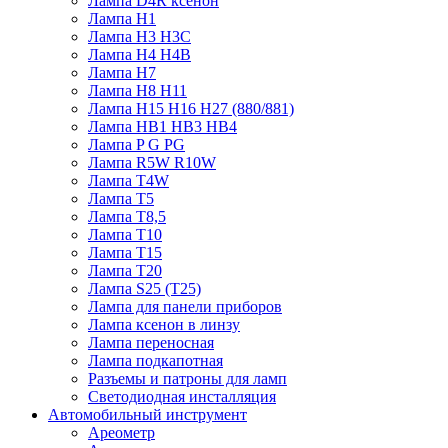
Лампа D4R ксенон
Лампа H1
Лампа H3 H3C
Лампа H4 H4B
Лампа H7
Лампа H8 H11
Лампа H15 H16 H27 (880/881)
Лампа HB1 HB3 HB4
Лампа P G PG
Лампа R5W R10W
Лампа T4W
Лампа T5
Лампа T8,5
Лампа T10
Лампа T15
Лампа T20
Лампа S25 (T25)
Лампа для панели приборов
Лампа ксенон в линзу
Лампа переносная
Лампа подкапотная
Разъемы и патроны для ламп
Светодиодная инсталляция
Автомобильный инструмент
Ареометр