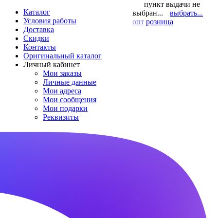
пункт выдачи не
Каталог
выбран...
выбрать...
Условия работы
опт
розница
Доставка
Скидки
Контакты
Оригинальный каталог
Личный кабинет
Мои заказы
Личные данные
Мои адреса
Мои сообщения
Мои подарки
Реквизиты