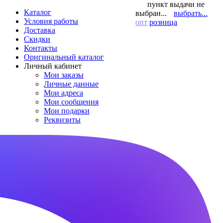
пункт выдачи не
Каталог
выбран...
выбрать...
Условия работы
опт
розница
Доставка
Скидки
Контакты
Оригинальный каталог
Личный кабинет
Мои заказы
Личные данные
Мои адреса
Мои сообщения
Мои подарки
Реквизиты