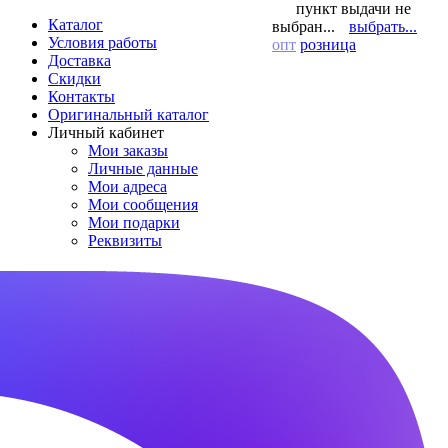
пункт выдачи не
Каталог
выбран...
выбрать...
Условия работы
опт
розница
Доставка
Скидки
Контакты
Оригинальный каталог
Личный кабинет
Мои заказы
Личные данные
Мои адреса
Мои сообщения
Мои подарки
Реквизиты