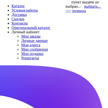
пункт выдачи не
Каталог
выбран...
выбрать...
Условия работы
опт
розница
Доставка
Скидки
Контакты
Оригинальный каталог
Личный кабинет
Мои заказы
Личные данные
Мои адреса
Мои сообщения
Мои подарки
Реквизиты