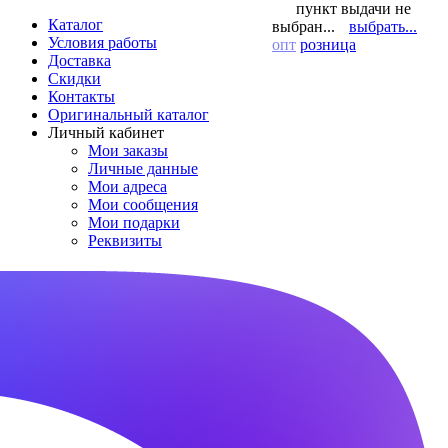
пункт выдачи не
Каталог
выбран...
выбрать...
Условия работы
опт
розница
Доставка
Скидки
Контакты
Оригинальный каталог
Личный кабинет
Мои заказы
Личные данные
Мои адреса
Мои сообщения
Мои подарки
Реквизиты