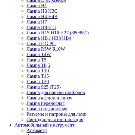
Лампа D4R ксенон
Лампа H1
Лампа H3 H3C
Лампа H4 H4B
Лампа H7
Лампа H8 H11
Лампа H15 H16 H27 (880/881)
Лампа HB1 HB3 HB4
Лампа P G PG
Лампа R5W R10W
Лампа T4W
Лампа T5
Лампа T8,5
Лампа T10
Лампа T15
Лампа T20
Лампа S25 (T25)
Лампа для панели приборов
Лампа ксенон в линзу
Лампа переносная
Лампа подкапотная
Разъемы и патроны для ламп
Светодиодная инсталляция
Автомобильный инструмент
Ареометр