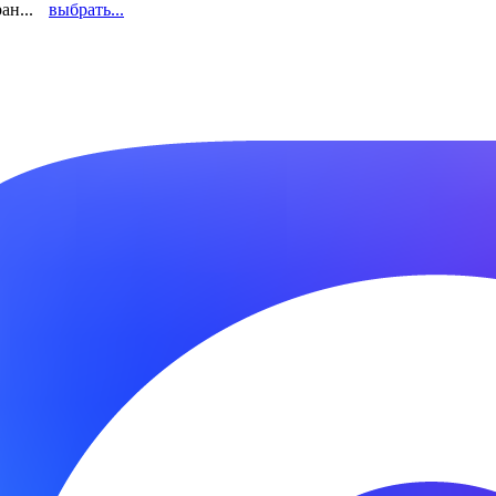
ан...
выбрать...