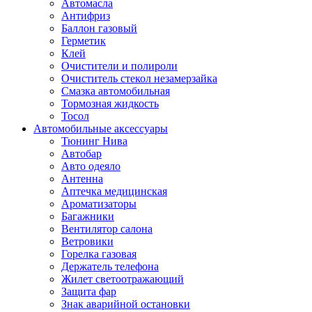
Автомасла
Антифриз
Баллон газовый
Герметик
Клей
Очистители и полироли
Очиститель стекол незамерзайка
Смазка автомобильная
Тормозная жидкость
Тосол
Автомобильные аксессуары
Тюнинг Нива
Автобар
Авто одеяло
Антенна
Аптечка медицинская
Ароматизаторы
Багажники
Вентилятор салона
Ветровики
Горелка газовая
Держатель телефона
Жилет светоотражающий
Защита фар
Знак аварийной остановки