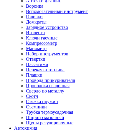
Аптечки для шин
Воронка
Вспомогательный инструмент
Головки
Домкраты
Зарядное устройство
Изолента
Ключи гаечные
Компрессометр
Манометр
Набор инструментов
Отвертки
Пассатижи
Перекачка топлива
Плашки
Провода прикуривателя
Проволока сварочная
Сверло по металлу
Скотч
Стяжка пружин
Съемники
Трубка термоусадочная
Шприц смазочный
Щупы регулировочные
Автохимия