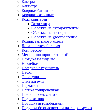
Камеры
Канистра
Коврики багажника
Коврики салонные
Кожгалантерея
Визитница
Обложка на автодокументы
Обложка на паспорт
Обложка на удостоверение
Колпак запасного колеса
Лопата автомобильная
Компрессор
Мешок полипропиленовый
Накидка на сиденье
Наклейки
Насадка на глушитель
Насос
Огнетушитель
Оплетка руля
Перчатки
Пленка тонировочная
Поддон аккумулятора
Подлокотник
Подушка автомобильная
Подушка безопасности и накладки муляж