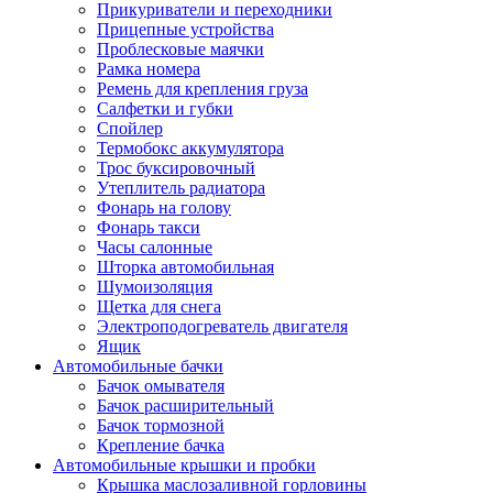
Прикуриватели и переходники
Прицепные устройства
Проблесковые маячки
Рамка номера
Ремень для крепления груза
Салфетки и губки
Спойлер
Термобокс аккумулятора
Трос буксировочный
Утеплитель радиатора
Фонарь на голову
Фонарь такси
Часы салонные
Шторка автомобильная
Шумоизоляция
Щетка для снега
Электроподогреватель двигателя
Ящик
Автомобильные бачки
Бачок омывателя
Бачок расширительный
Бачок тормозной
Крепление бачка
Автомобильные крышки и пробки
Крышка маслозаливной горловины