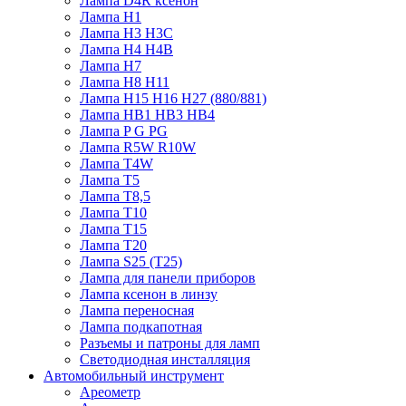
Лампа D4R ксенон
Лампа H1
Лампа H3 H3C
Лампа H4 H4B
Лампа H7
Лампа H8 H11
Лампа H15 H16 H27 (880/881)
Лампа HB1 HB3 HB4
Лампа P G PG
Лампа R5W R10W
Лампа T4W
Лампа T5
Лампа T8,5
Лампа T10
Лампа T15
Лампа T20
Лампа S25 (T25)
Лампа для панели приборов
Лампа ксенон в линзу
Лампа переносная
Лампа подкапотная
Разъемы и патроны для ламп
Светодиодная инсталляция
Автомобильный инструмент
Ареометр