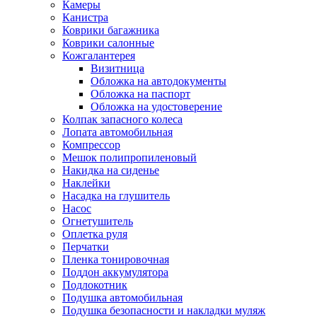
Камеры
Канистра
Коврики багажника
Коврики салонные
Кожгалантерея
Визитница
Обложка на автодокументы
Обложка на паспорт
Обложка на удостоверение
Колпак запасного колеса
Лопата автомобильная
Компрессор
Мешок полипропиленовый
Накидка на сиденье
Наклейки
Насадка на глушитель
Насос
Огнетушитель
Оплетка руля
Перчатки
Пленка тонировочная
Поддон аккумулятора
Подлокотник
Подушка автомобильная
Подушка безопасности и накладки муляж