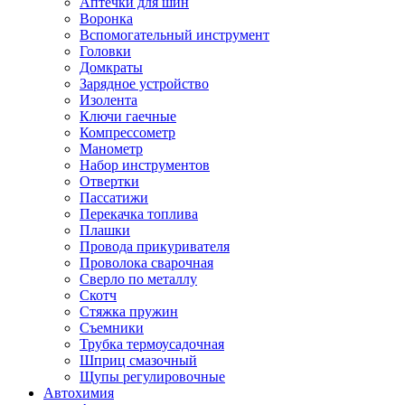
Аптечки для шин
Воронка
Вспомогательный инструмент
Головки
Домкраты
Зарядное устройство
Изолента
Ключи гаечные
Компрессометр
Манометр
Набор инструментов
Отвертки
Пассатижи
Перекачка топлива
Плашки
Провода прикуривателя
Проволока сварочная
Сверло по металлу
Скотч
Стяжка пружин
Съемники
Трубка термоусадочная
Шприц смазочный
Щупы регулировочные
Автохимия