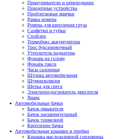
Прикуриватели и переходники
Прицепные устройства
Проблесковые маячки
Рамка номера
Ремень для крепления груза
Салфетки и губки
Спойлер
Термобокс аккумулятора
Трос буксировочный
Утеплитель радиатора
Фонарь на голову
Фонарь такси
Часы салонные
Шторка автомобильная
Шумоизоляция
Щетка для снега
Электроподогреватель двигателя
Ящик
Автомобильные бачки
Бачок омывателя
Бачок расширительный
Бачок тормозной
Крепление бачка
Автомобильные крышки и пробки
Крышка маслозаливной горловины