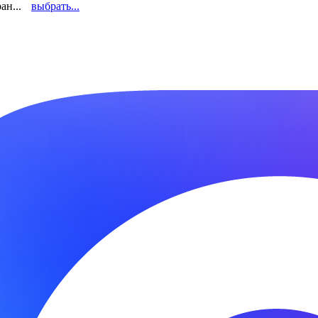
ан...
выбрать...