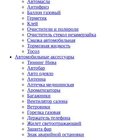
Автомасла
Антифриз
Баллон газовый
Герметик
Клей
Очистители и полироли
Очиститель стекол незамерзайка
Смазка автомобильная
Тормозная жидкость
Тосол
Автомобильные аксессуары
Тюнинг Нива
Автобар
Авто одеяло
Антенна
Аптечка медицинская
Ароматизаторы
Багажники
Вентилятор салона
Ветровики
Горелка газовая
Держатель телефона
Жилет светоотражающий
Защита фар
Знак аварийной остановки