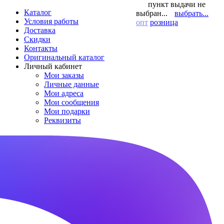
пункт выдачи не
Каталог
выбран...
выбрать...
Условия работы
опт
розница
Доставка
Скидки
Контакты
Оригинальный каталог
Личный кабинет
Мои заказы
Личные данные
Мои адреса
Мои сообщения
Мои подарки
Реквизиты