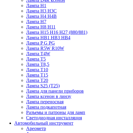
Лампа D4R ксенон
Лампа H1
Лампа H3 H3C
Лампа H4 H4B
Лампа H7
Лампа H8 H11
Лампа H15 H16 H27 (880/881)
Лампа HB1 HB3 HB4
Лампа P G PG
Лампа R5W R10W
Лампа T4W
Лампа T5
Лампа T8,5
Лампа T10
Лампа T15
Лампа T20
Лампа S25 (T25)
Лампа для панели приборов
Лампа ксенон в линзу
Лампа переносная
Лампа подкапотная
Разъемы и патроны для ламп
Светодиодная инсталляция
Автомобильный инструмент
Ареометр