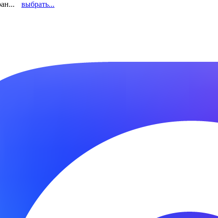
ан...
выбрать...