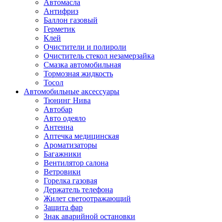
Автомасла
Антифриз
Баллон газовый
Герметик
Клей
Очистители и полироли
Очиститель стекол незамерзайка
Смазка автомобильная
Тормозная жидкость
Тосол
Автомобильные аксессуары
Тюнинг Нива
Автобар
Авто одеяло
Антенна
Аптечка медицинская
Ароматизаторы
Багажники
Вентилятор салона
Ветровики
Горелка газовая
Держатель телефона
Жилет светоотражающий
Защита фар
Знак аварийной остановки