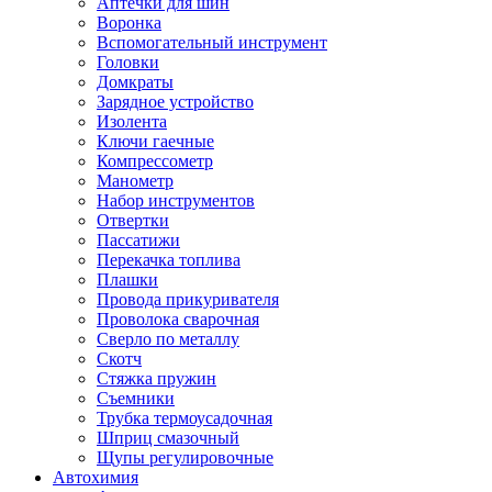
Аптечки для шин
Воронка
Вспомогательный инструмент
Головки
Домкраты
Зарядное устройство
Изолента
Ключи гаечные
Компрессометр
Манометр
Набор инструментов
Отвертки
Пассатижи
Перекачка топлива
Плашки
Провода прикуривателя
Проволока сварочная
Сверло по металлу
Скотч
Стяжка пружин
Съемники
Трубка термоусадочная
Шприц смазочный
Щупы регулировочные
Автохимия