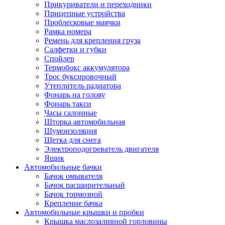
Прикуриватели и переходники
Прицепные устройства
Проблесковые маячки
Рамка номера
Ремень для крепления груза
Салфетки и губки
Спойлер
Термобокс аккумулятора
Трос буксировочный
Утеплитель радиатора
Фонарь на голову
Фонарь такси
Часы салонные
Шторка автомобильная
Шумоизоляция
Щетка для снега
Электроподогреватель двигателя
Ящик
Автомобильные бачки
Бачок омывателя
Бачок расширительный
Бачок тормозной
Крепление бачка
Автомобильные крышки и пробки
Крышка маслозаливной горловины