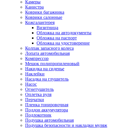
Камеры
Канистра
Коврики багажника
Коврики салонные
Кожгалантерея
Визитница
Обложка на автодокументы
Обложка на паспорт
Обложка на удостоверение
Колпак запасного колеса
Лопата автомобильная
Компрессор
Мешок полипропиленовый
Накидка на сиденье
Наклейки
Насадка на глушитель
Насос
Огнетушитель
Оплетка руля
Перчатки
Пленка тонировочная
Поддон аккумулятора
Подлокотник
Подушка автомобильная
Подушка безопасности и накладки муляж