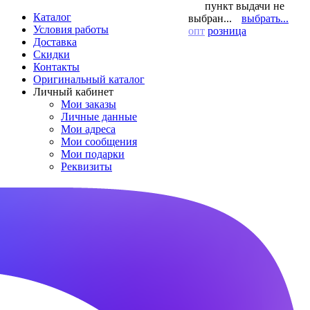
пункт выдачи не
Каталог
выбран...
выбрать...
Условия работы
опт
розница
Доставка
Скидки
Контакты
Оригинальный каталог
Личный кабинет
Мои заказы
Личные данные
Мои адреса
Мои сообщения
Мои подарки
Реквизиты