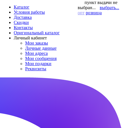
пункт выдачи не
Каталог
выбран...
выбрать...
Условия работы
опт
розница
Доставка
Скидки
Контакты
Оригинальный каталог
Личный кабинет
Мои заказы
Личные данные
Мои адреса
Мои сообщения
Мои подарки
Реквизиты