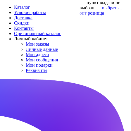
пункт выдачи не
Каталог
выбран...
выбрать...
Условия работы
опт
розница
Доставка
Скидки
Контакты
Оригинальный каталог
Личный кабинет
Мои заказы
Личные данные
Мои адреса
Мои сообщения
Мои подарки
Реквизиты