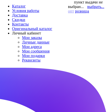
пункт выдачи не
Каталог
выбран...
выбрать...
Условия работы
опт
розница
Доставка
Скидки
Контакты
Оригинальный каталог
Личный кабинет
Мои заказы
Личные данные
Мои адреса
Мои сообщения
Мои подарки
Реквизиты