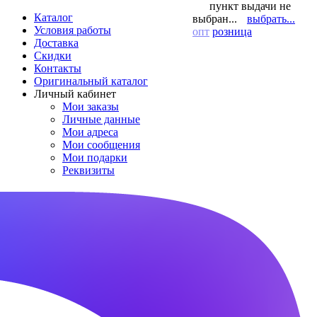
пункт выдачи не
Каталог
выбран...
выбрать...
Условия работы
опт
розница
Доставка
Скидки
Контакты
Оригинальный каталог
Личный кабинет
Мои заказы
Личные данные
Мои адреса
Мои сообщения
Мои подарки
Реквизиты