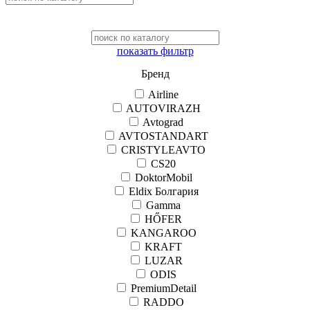
показать фильтр
Бренд
Airline
AUTOVIRAZH
Avtograd
AVTOSTANDART
CRISTYLEAVTO
CS20
DoktorMobil
Eldix Болгария
Gamma
HŐFER
KANGAROO
KRAFT
LUZAR
ODIS
PremiumDetail
RADDO