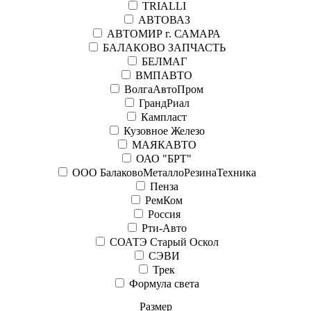
TRIALLI
АВТОВАЗ
АВТОМИР г. САМАРА
БАЛАКОВО ЗАПЧАСТЬ
БЕЛМАГ
ВМПАВТО
ВолгаАвтоПром
ГрандРиал
Кампласт
Кузовное Железо
МАЯКАВТО
ОАО "БРТ"
ООО БалаковоМеталлоРезинаТехника
Пенза
РемКом
Россия
Рти-Авто
СОАТЭ Старый Оскол
СЭВИ
Трек
Формула света
Размер