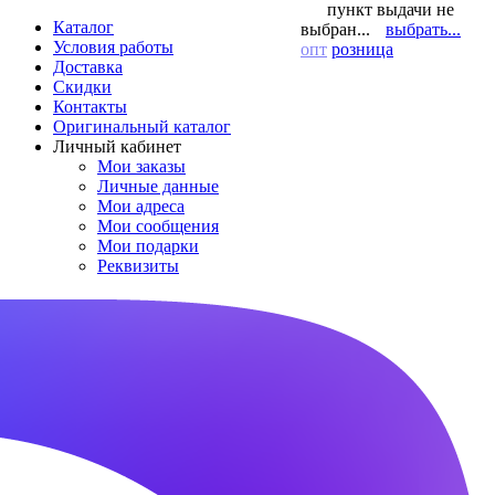
пункт выдачи не
Каталог
выбран...
выбрать...
Условия работы
опт
розница
Доставка
Скидки
Контакты
Оригинальный каталог
Личный кабинет
Мои заказы
Личные данные
Мои адреса
Мои сообщения
Мои подарки
Реквизиты