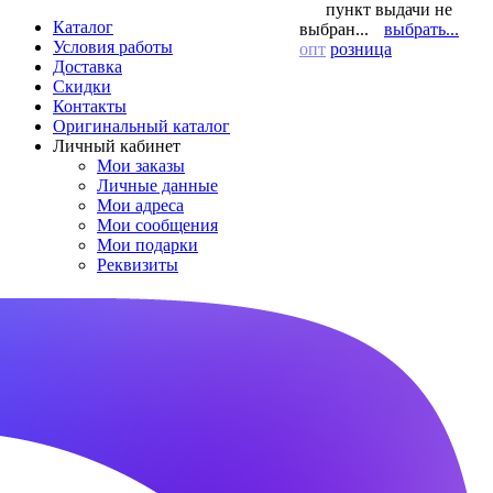
пункт выдачи не
Каталог
выбран...
выбрать...
Условия работы
опт
розница
Доставка
Скидки
Контакты
Оригинальный каталог
Личный кабинет
Мои заказы
Личные данные
Мои адреса
Мои сообщения
Мои подарки
Реквизиты