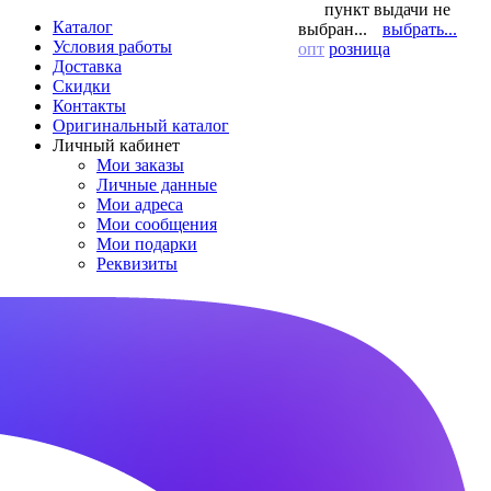
пункт выдачи не
Каталог
выбран...
выбрать...
Условия работы
опт
розница
Доставка
Скидки
Контакты
Оригинальный каталог
Личный кабинет
Мои заказы
Личные данные
Мои адреса
Мои сообщения
Мои подарки
Реквизиты