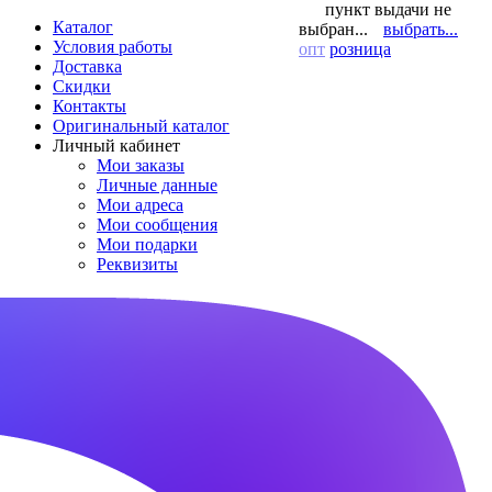
пункт выдачи не
Каталог
выбран...
выбрать...
Условия работы
опт
розница
Доставка
Скидки
Контакты
Оригинальный каталог
Личный кабинет
Мои заказы
Личные данные
Мои адреса
Мои сообщения
Мои подарки
Реквизиты